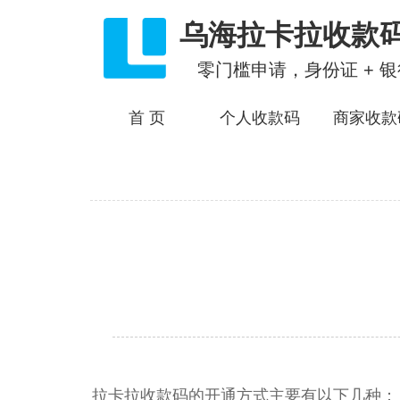
乌海拉卡拉收款
零门槛申请，身份证 + 
首 页
个人收款码
商家收款
拉卡拉收款码的开通方式主要有以下几种：