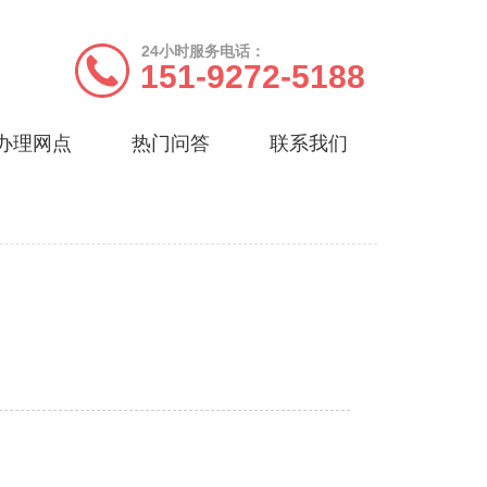
24小时服务电话：
151-9272-5188
办理网点
热门问答
联系我们