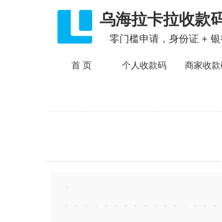
乌海拉卡拉收款
零门槛申请，身份证 + 
首 页
个人收款码
商家收款
热门城市：
北京
重庆
上海
天津
合肥
芜湖
蚌埠
滁州
福州
厦门
莆田
宁德
广州
韶关
深圳
珠海