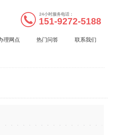
24小时服务电话：
151-9272-5188
办理网点
热门问答
联系我们
春
南京
无锡
徐州
扬州
镇江
济南
青岛
淄博
枣庄
东营
烟台
潍坊
济宁
泰安
威海
日照
临