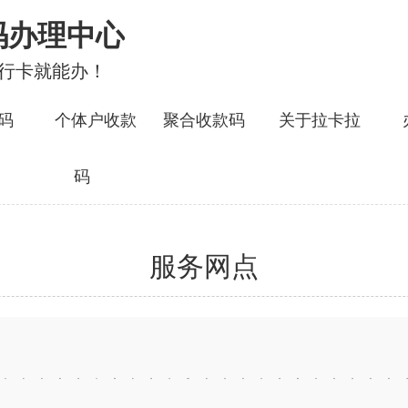
码办理中心
银行卡就能办！
码
个体户收款
聚合收款码
关于拉卡拉
码
服务网点
汕头
湛江
茂名
肇庆
东莞
中山
揭阳
南宁
贵阳
兰州
石家庄
唐山
沧州
郑州
开封
洛阳
濮阳
武汉
黄石
宜昌
鄂州
南昌
长